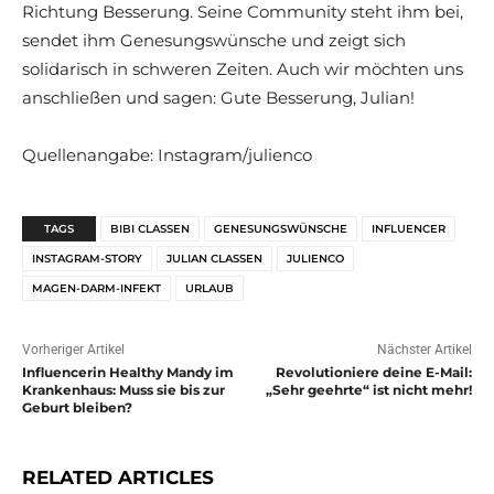
Richtung Besserung. Seine Community steht ihm bei,
sendet ihm Genesungswünsche und zeigt sich
solidarisch in schweren Zeiten. Auch wir möchten uns
anschließen und sagen: Gute Besserung, Julian!
Quellenangabe: Instagram/julienco
TAGS
BIBI CLASSEN
GENESUNGSWÜNSCHE
INFLUENCER
INSTAGRAM-STORY
JULIAN CLASSEN
JULIENCO
MAGEN-DARM-INFEKT
URLAUB
Vorheriger Artikel
Nächster Artikel
Influencerin Healthy Mandy im
Revolutioniere deine E-Mail:
Krankenhaus: Muss sie bis zur
„Sehr geehrte“ ist nicht mehr!
Geburt bleiben?
RELATED ARTICLES