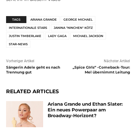
TAGS
ARIANA GRANDE
GEORGE MICHAEL
INTERNATIONALE STARS
JANINA "NINCHEN" KÖTZ
JUSTIN TIMBERLAKE
LADY GAGA
MICHAEL JACKSON
STAR-NEWS
Vorheriger Artikel
Nächster Artikel
Sängerin Adele geht es nach
„Spice GIrls“ -Comeback-Tour:
Trennung gut
Mel übernimmt Leitung
RELATED ARTICLES
Ariana Grande und Ethan Slater:
Ein neues Powerpaar am
Broadway-Horizont?