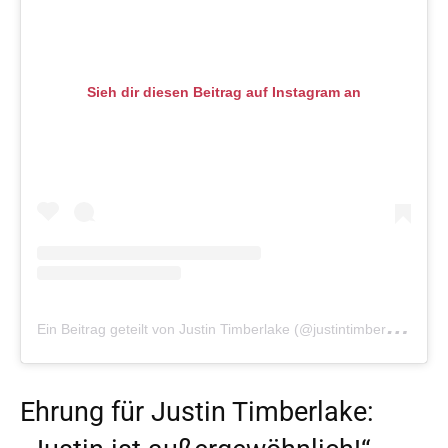
Sieh dir diesen Beitrag auf Instagram an
E
in Beitrag geteilt von Justin Timberlake (@justintimberlake)
a
Ehrung für Justin Timberlake: