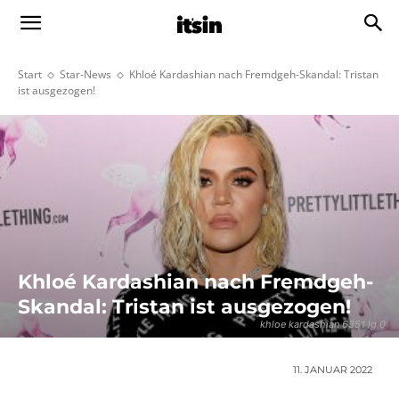
Start
Star-News
Khloé Kardashian nach Fremdgeh-Skandal: Tristan
ist ausgezogen!
Khloé Kardashian nach Fremdgeh-
Skandal: Tristan ist ausgezogen!
khloe kardashian 6351 lg 0
11. JANUAR 2022