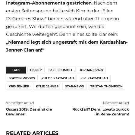
Instagram-Abonnements gestrichen
. Nach dem
ersten Seitensprung hatte sich Kim in der „Ellen
DeGeneres Show“ bereits wütend über Thompson
geäußert. Wir dürfen gespannt sein, wie die
Geschichte weitergeht. Denn eines sollte klar sein:
„Niemand legt sich ungestraft mit dem Kardashian-
Jenner-Clan an!“
TAGS
DISNEY
IMKE SCHMOLL
JORDAN CRAIG
JORDYN WOODS
KHLOE KARDASHIAN
KIM KARDASHIAN
KRIS JENNER
KYLIE JENNER
STAR-NEWS
TRISTAN THOMPSON
Vorheriger Artikel
Nächster Artikel
Oscars 2019: Das sind die
Rückfall? Demi Lovato zurück
Gewinner!
in Reha-Zentrum!
RELATED ARTICLES