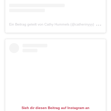
am
Ein Beitrag geteilt von Cathy Hummels (@catherinyyy)
Ju
Sieh dir diesen Beitrag auf Instagram an