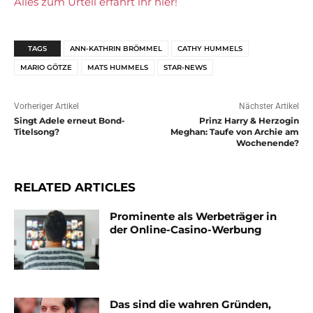
Alles zum Urteil erfahrt ihr hier!
TAGS
ANN-KATHRIN BRÖMMEL
CATHY HUMMELS
MARIO GÖTZE
MATS HUMMELS
STAR-NEWS
Vorheriger Artikel
Nächster Artikel
Singt Adele erneut Bond-
Prinz Harry & Herzogin
Titelsong?
Meghan: Taufe von Archie am
Wochenende?
RELATED ARTICLES
Prominente als Werbeträger in
der Online-Casino-Werbung
Das sind die wahren Gründen,