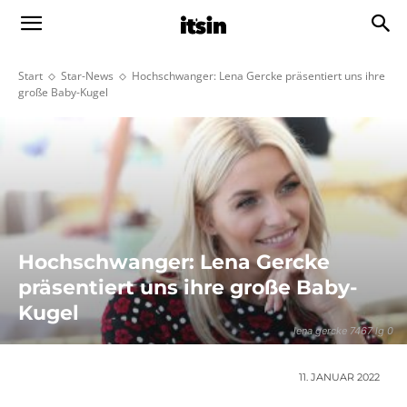
Start
Star-News
Hochschwanger: Lena Gercke präsentiert uns ihre
große Baby-Kugel
Hochschwanger: Lena Gercke
präsentiert uns ihre große Baby-
Kugel
lena gercke 7467 lg 0
11. JANUAR 2022