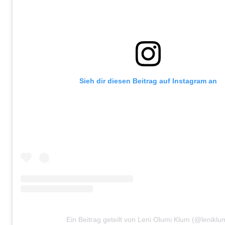
Sieh dir diesen Beitrag auf Instagram an
Ein Beitrag geteilt von Leni Olumi Klum (@leniklu