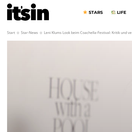
STARS
LIFE
Start
Star-News
Leni Klums Look beim Coachella-Festival: Kritik und v