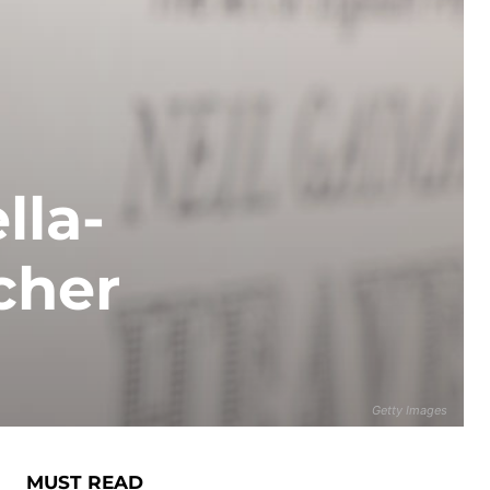
lla-
icher
Getty Images
MUST READ