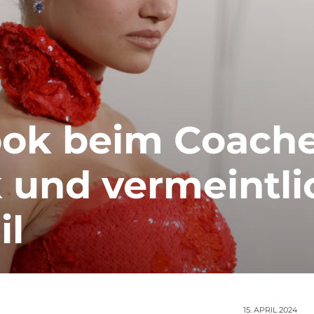
ok beim Coache
ik und vermeintl
il
15. APRIL 2024