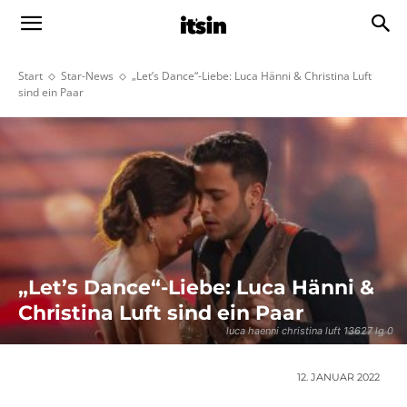
Start
Star-News
„Let’s Dance“-Liebe: Luca Hänni & Christina Luft
sind ein Paar
„Let’s Dance“-Liebe: Luca Hänni &
Christina Luft sind ein Paar
luca haenni christina luft 13627 lg 0
12. JANUAR 2022