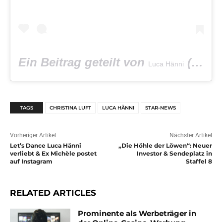
Ein Beitrag geteilt von
(@lucahaenni1) am
Luca Hänni
TAGS
CHRISTINA LUFT
LUCA HÄNNI
STAR-NEWS
Vorheriger Artikel
Nächster Artikel
Let’s Dance Luca Hänni
„Die Höhle der Löwen“: Neuer
verliebt & Ex Michèle postet
Investor & Sendeplatz in
auf Instagram
Staffel 8
RELATED ARTICLES
Prominente als Werbeträger in