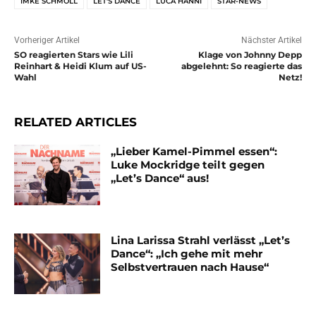
IMKE SCHMOLL
LET'S DANCE
LUCA HÄNNI
STAR-NEWS
Vorheriger Artikel
Nächster Artikel
SO reagierten Stars wie Lili
Klage von Johnny Depp
Reinhart & Heidi Klum auf US-
abgelehnt: So reagierte das
Wahl
Netz!
RELATED ARTICLES
„Lieber Kamel-Pimmel essen“:
Luke Mockridge teilt gegen
„Let’s Dance“ aus!
Lina Larissa Strahl verlässt „Let’s
Dance“: „Ich gehe mit mehr
Selbstvertrauen nach Hause“