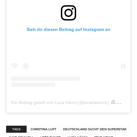
Sieh dir diesen Beitrag auf Instagram an
am
Ein Beitrag geteilt von Luca Hänni (@lucahaenni1)
Okt 20
TAGS
CHRISTINA LUFT
DEUTSCHLAND SUCHT DEN SUPERSTAR