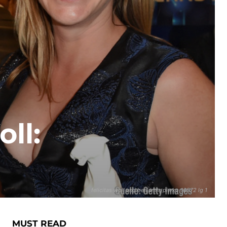
ll:
felicitas woll und benjamin piwko 16572 lg 1
MUST READ