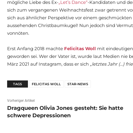
mögliche Liebe des Ex-
„Let’s Dance“
-Kandidaten und der „
sich zum vergangenen Weihnachtsfest zwar getrennt vone
sich aus ähnlicher Perspektive vor einem geschmückten 
aussehenden Christbaumkugel! Nun jedoch sind Vermut
vonnöten.
Erst Anfang 2018 machte
Felicitas Woll
mit eindeutigen 
geworden sei. Wer der Vater ist, wurde laut Medien nie 
März 2021 auf Instagram, dass er sich
„letztes Jahr (…) fr
TAGS
FELICITAS WOLL
STAR-NEWS
Vorheriger Artikel
Dragqueen Olivia Jones gesteht: Sie hatte
schwere Depressionen