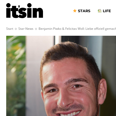
STARS
LIFE
Start
Star-News
Benjamin Piwko & Felicitas Woll: Liebe offiziell gemac