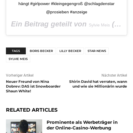
hängt #girlpower #kleingegengroß @schlagdenstar
@prosieben #anzeige
Ein Beitrag geteilt von
(@sylviemeis) am
Sylvie Meis
TAGS
BORIS BECKER
LILLY BECKER
STAR-NEWS
SYLVIE MEIS
Vorheriger Artikel
Nächster Artikel
Neuer Freund von Nina
Shirin David hat verraten, wann
Dobrev: DAS ist Snowboarder
und wie sie Millionärin wurde
Shaun White!
RELATED ARTICLES
Prominente als Werbeträger in
der Online-Casino-Werbung