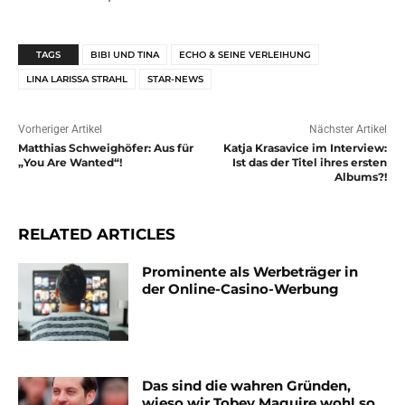
TAGS
BIBI UND TINA
ECHO & SEINE VERLEIHUNG
LINA LARISSA STRAHL
STAR-NEWS
Vorheriger Artikel
Nächster Artikel
Matthias Schweighöfer: Aus für
Katja Krasavice im Interview:
„You Are Wanted“!
Ist das der Titel ihres ersten
Albums?!
RELATED ARTICLES
Prominente als Werbeträger in
der Online-Casino-Werbung
Das sind die wahren Gründen,
wieso wir Tobey Maguire wohl so