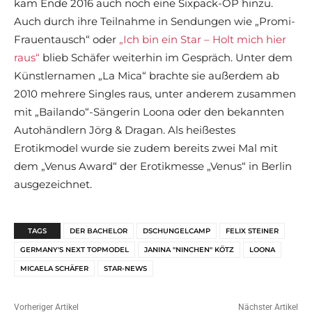
kam Ende 2016 auch noch eine Sixpack-OP hinzu.
Auch durch ihre Teilnahme in Sendungen wie „Promi-
Frauentausch“ oder
„Ich bin ein Star – Holt mich hier
raus“
blieb Schäfer weiterhin im Gespräch. Unter dem
Künstlernamen „La Mica“ brachte sie außerdem ab
2010 mehrere Singles raus, unter anderem zusammen
mit „Bailando“-Sängerin Loona oder den bekannten
Autohändlern Jörg & Dragan. Als heißestes
Erotikmodel wurde sie zudem bereits zwei Mal mit
dem „Venus Award“ der Erotikmesse „Venus“ in Berlin
ausgezeichnet.
TAGS
DER BACHELOR
DSCHUNGELCAMP
FELIX STEINER
GERMANY'S NEXT TOPMODEL
JANINA "NINCHEN" KÖTZ
LOONA
MICAELA SCHÄFER
STAR-NEWS
Vorheriger Artikel
Nächster Artikel