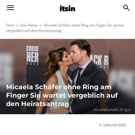
Start
Star-News
Micaela Schäfer ohne Ring am Finger Sie wartet
vergeblich auf den Heiratsantrag
Micaela Schäfer ohne Ring am
Finger Sie wartet vergeblich auf
den Heiratsantrag
micaela schafer 92 lg 0
11. JANUAR 2022