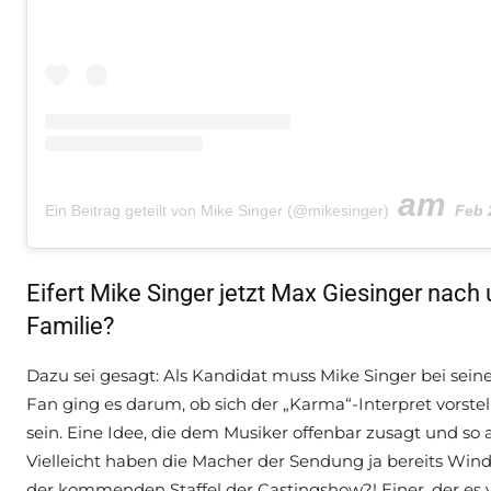
am
Ein Beitrag geteilt von Mike Singer (@mikesinger)
Feb 22, 
Eifert Mike Singer jetzt Max Giesinger nach 
Familie?
Dazu sei gesagt: Als Kandidat muss Mike Singer bei se
Fan ging es darum, ob sich der „Karma“-Interpret vorstel
sein. Eine Idee, die dem Musiker offenbar zusagt und so
Vielleicht haben die Macher der Sendung ja bereits Wi
der kommenden Staffel der Castingshow?! Einer, der es 