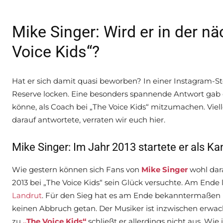
Mike Singer: Wird er in der n
Voice Kids“?
Hat er sich damit quasi beworben? In einer Instagram-St
Reserve locken. Eine besonders spannende Antwort gab es
könne, als Coach bei „The Voice Kids“ mitzumachen. Viell
darauf antwortete, verraten wir euch hier.
Mike Singer: Im Jahr 2013 startete er als Ka
Wie gestern können sich Fans von
Mike Singer
wohl dara
2013 bei „The Voice Kids“ sein Glück versuchte. Am End
Landrut
. Für den Sieg hat es am Ende bekanntermaßen nic
keinen Abbruch getan. Der Musiker ist inzwischen erwa
zu
„The Voice Kids“
schließt er allerdings nicht aus. Wie