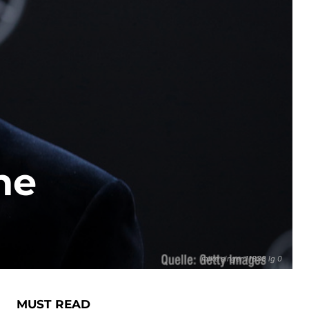
he
mike singer 11838 lg 0
MUST READ