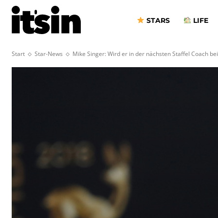
STARS
LIFE
Start
Star-News
Mike Singer: Wird er in der nächsten Staffel Coach bei