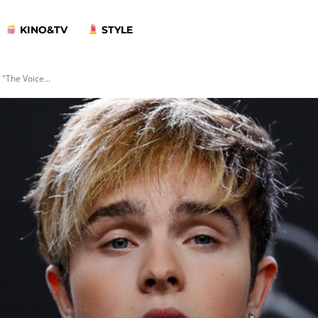
KINO&TV
STYLE
 "The Voice...