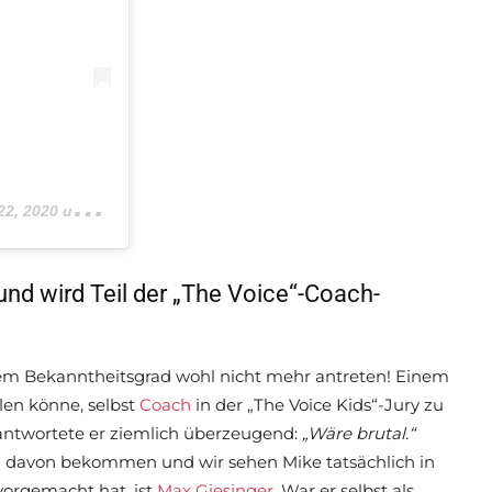
2020 um 8:56 PST
und wird Teil der „The Voice“-Coach-
inem Bekanntheitsgrad wohl nicht mehr antreten! Einem
len könne, selbst
Coach
in der „The Voice Kids“-Jury zu
 antwortete er ziemlich überzeugend:
„Wäre brutal.“
nd davon bekommen und wir sehen Mike tatsächlich in
vorgemacht hat, ist
Max Giesinger
. War er selbst als