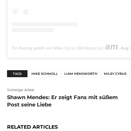
am
Ein Beitrag geteilt von Miley Cyrus (@mileycyrus)
Aug 15, 
TAGS
IMKE SCHMOLL
LIAM HEMSWORTH
MILEY CYRUS
Vorheriger Artikel
Shawn Mendes: Er zeigt Fans mit süßem
Post seine Liebe
RELATED ARTICLES