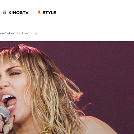
KINO&TV
STYLE
way“ über die Trennung