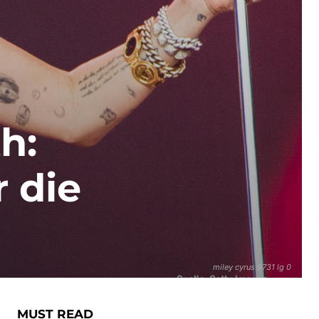
h:
 die
miley cyrus 9731 lg 0
MUST READ