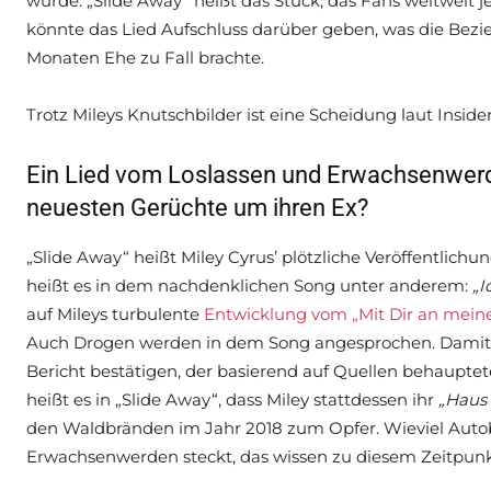
wurde. „Slide Away“ heißt das Stück, das Fans weltweit je
könnte das Lied Aufschluss darüber geben, was die Bez
Monaten Ehe zu Fall brachte.
Trotz Mileys Knutschbilder ist eine Scheidung laut Inside
Ein Lied vom Loslassen und Erwachsenwerden
neuesten Gerüchte um ihren Ex?
„Slide Away“ heißt Miley Cyrus’ plötzliche Veröffentlic
heißt es in dem nachdenklichen Song unter anderem:
„I
auf Mileys turbulente
Entwicklung vom „Mit Dir an meiner
Auch Drogen werden in dem Song angesprochen. Damit kö
Bericht bestätigen, der basierend auf Quellen behauptet
heißt es in „Slide Away“, dass Miley stattdessen ihr
„Haus
den Waldbränden im Jahr 2018 zum Opfer. Wieviel Autob
Erwachsenwerden steckt, das wissen zu diesem Zeitpunkt