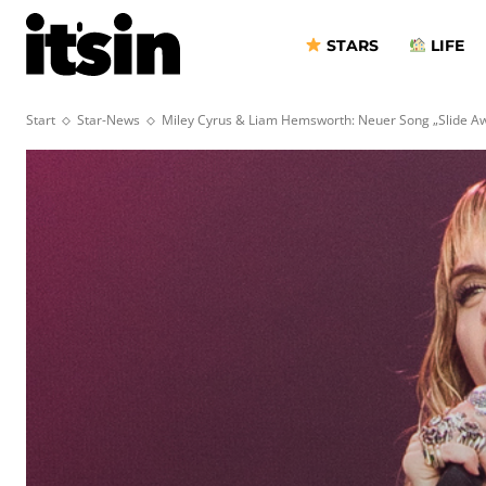
STARS
LIFE
Start
Star-News
Miley Cyrus & Liam Hemsworth: Neuer Song „Slide A