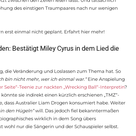
tzt zwischen den Zeilen lesen lässt. Und tatsächlich
iehung des einstigen Traumpaares nach nur wenigen
rn erst einmal nicht geplant. Erfahrt hier mehr!
: Bestätigt Miley Cyrus in dem Lied die
hung, die Veränderung und Loslassen zum Thema hat. So
ch bin nicht mehr, wer ich einmal war.“
Eine Anspielung
 Seite“-Teenie zur nackten „Wrecking Ball“-Interpretin
?
nnte sie indirekt einen kürzlich erschienen „TMZ“-
e, dass Australier Liam Drogen konsumiert habe. Weiter
 in den Hügeln“
will. Das jedoch fiel bekanntermaßen
iographisches wirklich in dem Song übers
 wohl nur die Sängerin und der Schauspieler selbst.