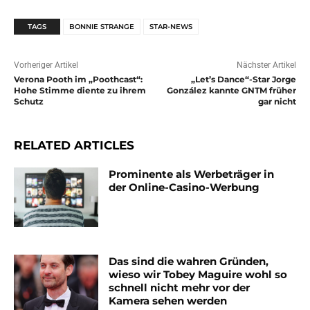
TAGS
BONNIE STRANGE
STAR-NEWS
Vorheriger Artikel
Nächster Artikel
Verona Pooth im „Poothcast“:
„Let’s Dance“-Star Jorge
Hohe Stimme diente zu ihrem
González kannte GNTM früher
Schutz
gar nicht
RELATED ARTICLES
Prominente als Werbeträger in
der Online-Casino-Werbung
Das sind die wahren Gründen,
wieso wir Tobey Maguire wohl so
schnell nicht mehr vor der
Kamera sehen werden