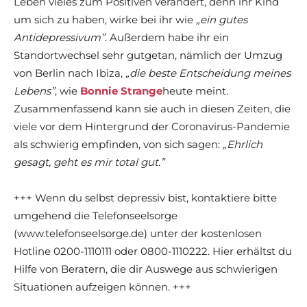
Leben vieles zum Positiven verändert, denn ihr Kind
um sich zu haben, wirke bei ihr wie
„ein gutes
Antidepressivum”
. Außerdem habe ihr ein
Standortwechsel sehr gutgetan, nämlich der Umzug
von Berlin nach Ibiza,
„die beste Entscheidung meines
Lebens”
, wie
Bonnie Strange
heute meint.
Zusammenfassend kann sie auch in diesen Zeiten, die
viele vor dem Hintergrund der Coronavirus-Pandemie
als schwierig empfinden, von sich sagen:
„Ehrlich
gesagt, geht es mir total gut.”
+++ Wenn du selbst depressiv bist, kontaktiere bitte
umgehend die Telefonseelsorge
(www.telefonseelsorge.de) unter der kostenlosen
Hotline 0200-1110111 oder 0800-1110222. Hier erhältst du
Hilfe von Beratern, die dir Auswege aus schwierigen
Situationen aufzeigen können. +++