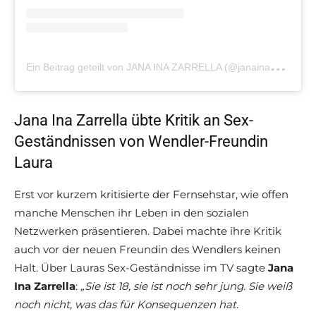
E
in Beitrag geteilt von JANA INA ZARRELLA (@janainazarrella)
Jana Ina Zarrella übte Kritik an Sex-
Geständnissen von Wendler-Freundin
Laura
Erst vor kurzem kritisierte der Fernsehstar, wie offen
manche Menschen ihr Leben in den sozialen
Netzwerken präsentieren. Dabei machte ihre Kritik
auch vor der neuen Freundin des Wendlers keinen
Halt. Über Lauras Sex-Geständnisse im TV sagte
Jana
Ina Zarrella
:
„Sie ist 18, sie ist noch sehr jung. Sie weiß
noch nicht, was das für Konsequenzen hat.