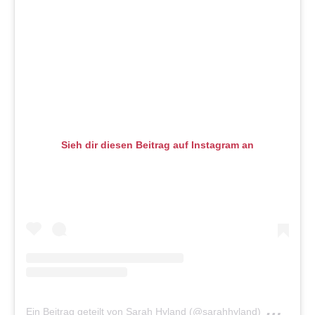
Sieh dir diesen Beitrag auf Instagram an
am
Ein Beitrag geteilt von Sarah Hyland (@sarahhyland)
Jul 