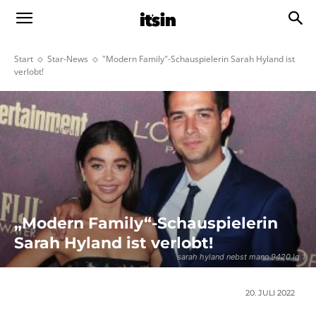
Start
Star-News
"Modern Family"-Schauspielerin Sarah Hyland ist
verlobt!
„Modern Family“-Schauspielerin
Sarah Hyland ist verlobt!
sarah hyland nebst mann 9420 lg 1
20. JULI 2022