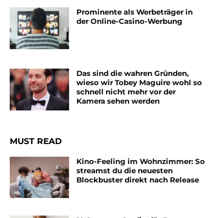
Prominente als Werbeträger in
der Online-Casino-Werbung
Das sind die wahren Gründen,
wieso wir Tobey Maguire wohl so
schnell nicht mehr vor der
Kamera sehen werden
MUST READ
Kino-Feeling im Wohnzimmer: So
streamst du die neuesten
Blockbuster direkt nach Release