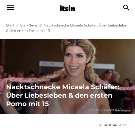
Start
Star-News
Nacktschnecke Micaela Schäfer: Über Liebesleben
& den ersten Porno mit 15
Nacktschnecke Micaela Schäfer:
Über Liebesleben & den ersten
Porno mit 15
micaela schaefer 9494 lg 0
12. JANUAR 2022