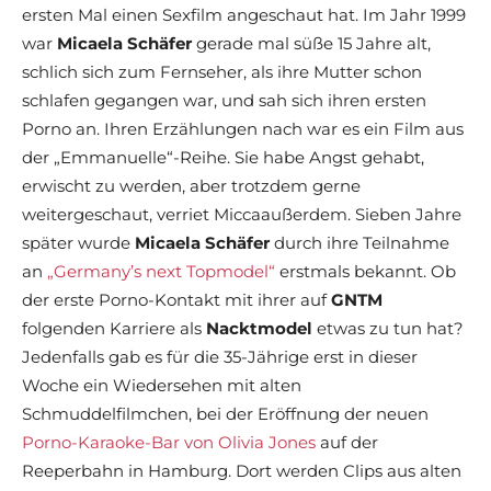
ersten Mal einen Sexfilm angeschaut hat. Im Jahr 1999
war
Micaela Schäfer
gerade mal süße 15 Jahre alt,
schlich sich zum Fernseher, als ihre Mutter schon
schlafen gegangen war, und sah sich ihren ersten
Porno an. Ihren Erzählungen nach war es ein Film aus
der „Emmanuelle“-Reihe. Sie habe Angst gehabt,
erwischt zu werden, aber trotzdem gerne
weitergeschaut, verriet Miccaaußerdem. Sieben Jahre
später wurde
Micaela Schäfer
durch ihre Teilnahme
an
„Germany’s next Topmodel“
erstmals bekannt. Ob
der erste Porno-Kontakt mit ihrer auf
GNTM
folgenden Karriere als
Nacktmodel
etwas zu tun hat?
Jedenfalls gab es für die 35-Jährige erst in dieser
Woche ein Wiedersehen mit alten
Schmuddelfilmchen, bei der Eröffnung der neuen
Porno-Karaoke-Bar von Olivia Jones
auf der
Reeperbahn in Hamburg. Dort werden Clips aus alten