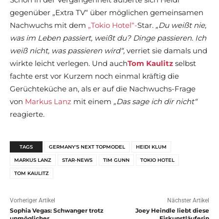
gegenüber „Extra TV“ über möglichen gemeinsamen
Nachwuchs mit dem
„Tokio Hotel“-
Star.
„Du weißt nie,
was im Leben passiert, weißt du? Dinge passieren. Ich
weiß nicht, was passieren wird“,
verriet sie damals und
wirkte leicht verlegen. Und auch
Tom Kaulitz
selbst
fachte erst vor Kurzem noch einmal kräftig die
Gerüchteküche an, als er auf die Nachwuchs-Frage
von
Markus Lanz
mit einem
„Das sage ich dir nicht“
reagierte.
TAGS
GERMANY'S NEXT TOPMODEL
HEIDI KLUM
MARKUS LANZ
STAR-NEWS
TIM GUNN
TOKIO HOTEL
TOM KAULITZ
Vorheriger Artikel
Nächster Artikel
Sophia Vegas: Schwanger trotz
Joey Heindle liebt diese
unmöglicher
Eiskunstläuferin