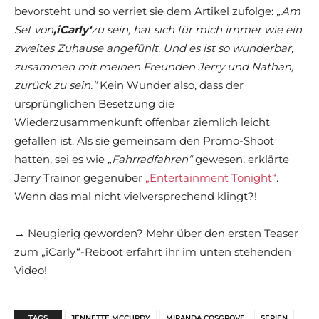
bevorsteht und so verriet sie dem Artikel zufolge:
„Am
Set von
‚iCarly‘
zu sein, hat sich für mich immer wie ein
zweites Zuhause angefühlt. Und es ist so wunderbar,
zusammen mit meinen Freunden Jerry und Nathan,
zurück zu sein.“
Kein Wunder also, dass der
ursprünglichen Besetzung die
Wiederzusammenkunft offenbar ziemlich leicht
gefallen ist. Als sie gemeinsam den Promo-Shoot
hatten, sei es wie
„Fahrradfahren“
gewesen, erklärte
Jerry Trainor gegenüber
„Entertainment Tonight“
.
Wenn das mal nicht vielversprechend klingt?!
→ Neugierig geworden? Mehr über den ersten Teaser
zum „iCarly“-Reboot erfahrt ihr im unten stehenden
Video!
TAGS
JENNETTE MCCURDY
MIRANDA COSGROVE
SERIEN