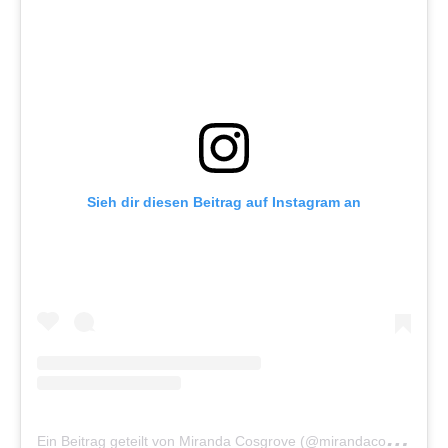
Sieh dir diesen Beitrag auf Instagram an
E
in Beitrag geteilt von Miranda Cosgrove (@mirandacosgrove)