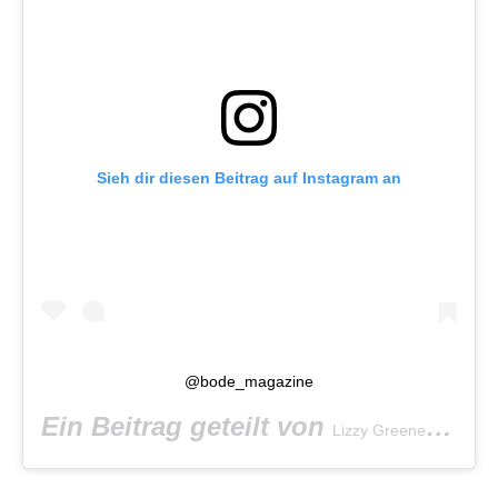
Sieh dir diesen Beitrag auf Instagram an
@bode_magazine
Ein Beitrag geteilt von
(@li
Lizzy Greene