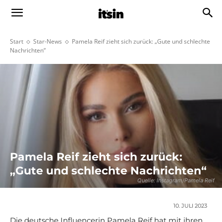
Start
Star-News
Pamela Reif zieht sich zurück: „Gute und schlechte
Nachrichten“
Pamela Reif zieht sich zurück:
„Gute und schlechte Nachrichten“
Quelle: Instagram/Pamela Reif
10. JULI 2023
Die deutsche Influencerin Pamela Reif hat mit ihren