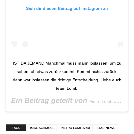
Sieh dir diesen Beitrag auf Instagram an
IST DA JEMAND Manchmal muss mann loslassen, um zu
sehen, ob etwas zurückkommt. Kommt nichts zurück,
dann war loslassen die richtige Entscheidung. Liebe euch
team Lombi
Ein Beitrag geteilt von
(@p
Pietro Lombardi
TAGS
IMKE SCHMOLL
PIETRO LOMBARDI
STAR-NEWS