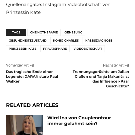
Quellenangabe: Instagram Videobotschaft von
Prinzessin Kate
TAGS
CHEMOTHERAPIE
GENESUNG
GESUNDHEITSZUSTAND
KÖNIG CHARLES
KREBSDIAGNOSE
PRINZESSIN KATE
PRIVATSPHÄRE
VIDEOBOTSCHAFT
Vorheriger Artikel
Nächster Artikel
Das tragische Ende einer
Trennungsgerüchte um Julian
Legende: DARAN starb Paul
Claßen und Tanja Makarić: Ist
Walker
das Influencer-Paar
Geschichte?
RELATED ARTICLES
Wird Ina von Coupleontour
immer gelähmt sein?