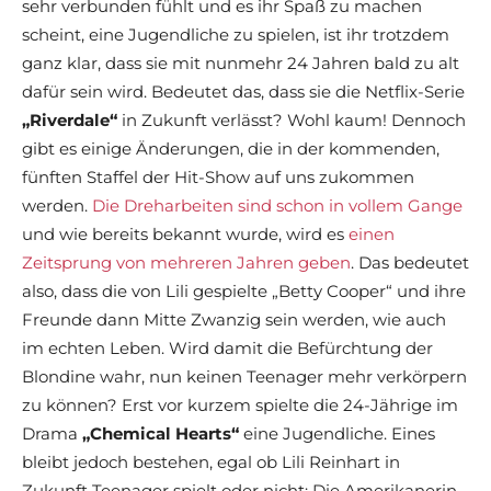
sehr verbunden fühlt und es ihr Spaß zu machen
scheint, eine Jugendliche zu spielen, ist ihr trotzdem
ganz klar, dass sie mit nunmehr 24 Jahren bald zu alt
dafür sein wird. Bedeutet das, dass sie die Netflix-Serie
„Riverdale“
in Zukunft verlässt? Wohl kaum! Dennoch
gibt es einige Änderungen, die in der kommenden,
fünften Staffel der Hit-Show auf uns zukommen
werden.
Die Dreharbeiten sind schon in vollem Gange
und wie bereits bekannt wurde, wird es
einen
Zeitsprung von mehreren Jahren geben
. Das bedeutet
also, dass die von Lili gespielte „Betty Cooper“ und ihre
Freunde dann Mitte Zwanzig sein werden, wie auch
im echten Leben. Wird damit die Befürchtung der
Blondine wahr, nun keinen Teenager mehr verkörpern
zu können? Erst vor kurzem spielte die 24-Jährige im
Drama
„Chemical Hearts“
eine Jugendliche. Eines
bleibt jedoch bestehen, egal ob Lili Reinhart in
Zukunft Teenager spielt oder nicht: Die Amerikanerin