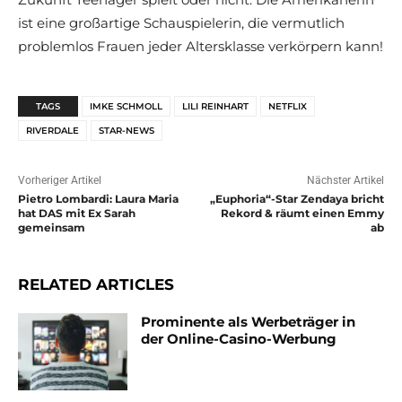
ist eine großartige Schauspielerin, die vermutlich
problemlos Frauen jeder Altersklasse verkörpern kann!
TAGS
IMKE SCHMOLL
LILI REINHART
NETFLIX
RIVERDALE
STAR-NEWS
Vorheriger Artikel
Nächster Artikel
Pietro Lombardi: Laura Maria
„Euphoria“-Star Zendaya bricht
hat DAS mit Ex Sarah
Rekord & räumt einen Emmy
gemeinsam
ab
RELATED ARTICLES
Prominente als Werbeträger in
der Online-Casino-Werbung