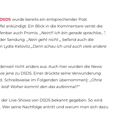
DSDS
wurde bereits ein entsprechender Post
el ankündigt. Ein Blick in die Kommentare verrät die
fenbar auch Promis.
„Nein!!!
Ich bin gerade sprachlos…“
,
n der Sendung.
„Nein
geht nicht
„
, befand auch die
 Lydia Kelovitz.
„Dann schau ich und auch viele andere
 derweil nicht anders aus. Auch hier wurden die News
wie jene zu DSDS. Einer drückte seine Verwunderung
ed.: Schreibweise im Folgenden übernommen]:
„Ohne
r leid! Woher kommt den das aufeinmal?“
n der Live-Shows von DSDS bekannt gegeben. So wird
n. Wer seine Nachfolge antritt und warum man sich dazu