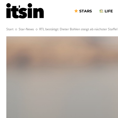
STARS
LIFE
Start
Star-News
RTL bestätigt: Dieter Bohlen steigt ab nächster Staff