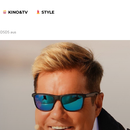
KINO&TV
STYLE
el DSDS aus