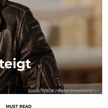
teigt
dieter bohlen bei dsds 16138 lg 0
MUST READ