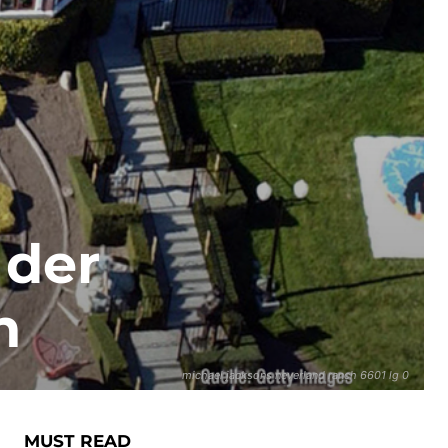
 der
n
michael jacksons neverland ranch 6601 lg 0
MUST READ