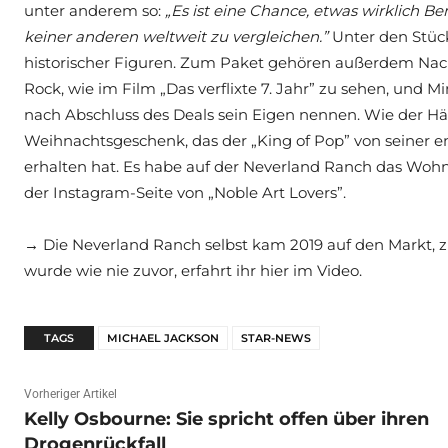
unter anderem so:
„Es ist eine Chance, etwas wirklich
keiner anderen weltweit zu vergleichen.”
Unter den Stüc
historischer Figuren. Zum Paket gehören außerdem Na
Rock, wie im Film „Das verflixte 7. Jahr” zu sehen, und Mi
nach Abschluss des Deals sein Eigen nennen. Wie der Hän
Weihnachtsgeschenk, das der „King of Pop” von seiner en
erhalten hat. Es habe auf der Neverland Ranch das Wo
der Instagram-Seite von „Noble Art Lovers”.
→ Die Neverland Ranch selbst kam 2019 auf den Markt, 
wurde wie nie zuvor, erfahrt ihr hier im Video.
TAGS
MICHAEL JACKSON
STAR-NEWS
Vorheriger Artikel
Kelly Osbourne: Sie spricht offen über ihren
Drogenrückfall