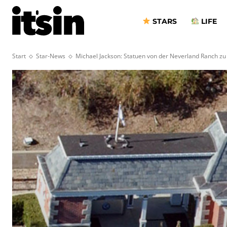
STARS
LIFE
Start
Star-News
Michael Jackson: Statuen von der Neverland Ranch zu