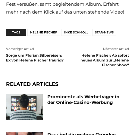
Fest versüßen, samt begleitendem Album. Erfahrt
mehr nach dem Klick auf das unten stehende Video!
TAGS
HELENE FISCHER
IMKE SCHMOLL
STAR-NEWS
Vorheriger Artikel
Nächster Artikel
Sorge um Florian Silbereisen:
Helene Fischer: Ab sofort
Ex von Helene Fischer traurig?
neues Album zur „Helene
Fischer Show“
RELATED ARTICLES
Prominente als Werbeträger in
der Online-Casino-Werbung
Das sind die wahren Gründen,