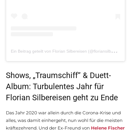
E
in Beitrag geteilt von Florian Silbereisen (@floriansilbereisen.official)
Shows, „Traumschiff” & Duett-
Album: Turbulentes Jahr für
Florian Silbereisen geht zu Ende
Das Jahr 2020 war allein durch die Corona-Krise und
alles, was damit einhergeht, nun wohl für die meisten
kräftezehrend. Und der Ex-Freund von
Helene Fischer