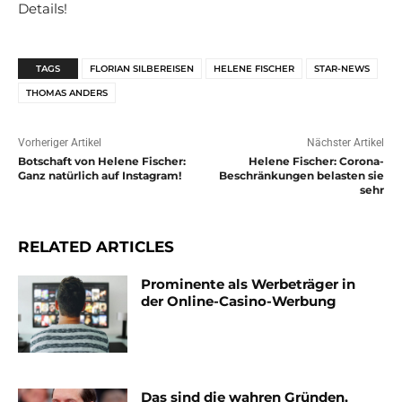
Details!
TAGS
FLORIAN SILBEREISEN
HELENE FISCHER
STAR-NEWS
THOMAS ANDERS
Vorheriger Artikel
Nächster Artikel
Botschaft von Helene Fischer:
Helene Fischer: Corona-
Ganz natürlich auf Instagram!
Beschränkungen belasten sie
sehr
RELATED ARTICLES
Prominente als Werbeträger in
der Online-Casino-Werbung
Das sind die wahren Gründen,