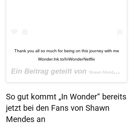
Thank you all so much for being on this journey with me
Wonder.lnk.to/InWonderNetflix
Ein Beitrag geteilt von
(@s
Shawn Mendes
So gut kommt „In Wonder” bereits
jetzt bei den Fans von Shawn
Mendes an