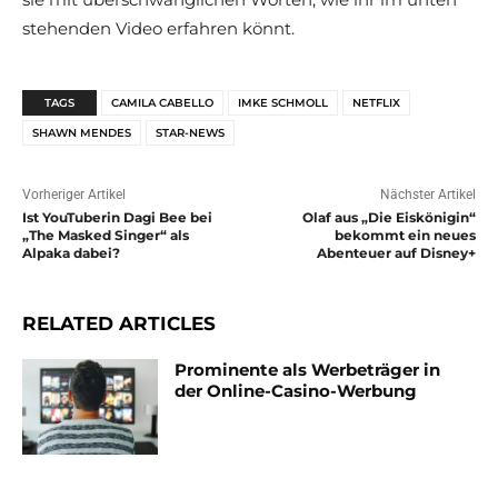
stehenden Video erfahren könnt.
TAGS
CAMILA CABELLO
IMKE SCHMOLL
NETFLIX
SHAWN MENDES
STAR-NEWS
Vorheriger Artikel
Nächster Artikel
Ist YouTuberin Dagi Bee bei
Olaf aus „Die Eiskönigin“
„The Masked Singer“ als
bekommt ein neues
Alpaka dabei?
Abenteuer auf Disney+
RELATED ARTICLES
Prominente als Werbeträger in
der Online-Casino-Werbung