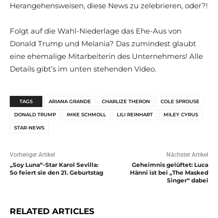
Herangehensweisen, diese News zu zelebrieren, oder?!
Folgt auf die Wahl-Niederlage das Ehe-Aus von
Donald Trump und Melania? Das zumindest glaubt
eine ehemalige Mitarbeiterin des Unternehmers! Alle
Details gibt’s im unten stehenden Video.
TAGS
ARIANA GRANDE
CHARLIZE THERON
COLE SPROUSE
DONALD TRUMP
IMKE SCHMOLL
LILI REINHART
MILEY CYRUS
STAR-NEWS
Vorheriger Artikel
Nächster Artikel
„Soy Luna“-Star Karol Sevilla:
Geheimnis gelüftet: Luca
So feiert sie den 21. Geburtstag
Hänni ist bei „The Masked
Singer“ dabei
RELATED ARTICLES