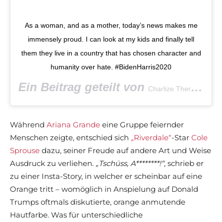
As a woman, and as a mother, today’s news makes me
immensely proud. I can look at my kids and finally tell
them they live in a country that has chosen character and
humanity over hate. #BidenHarris2020
Ein Beitrag geteilt von
(@c
Charlize Theron
Während
Ariana Grande
eine Gruppe feiernder
Menschen zeigte, entschied sich
„Riverdale“
-Star
Cole
Sprouse
dazu, seiner Freude auf andere Art und Weise
Ausdruck zu verliehen.
„Tschüss, A********!“
, schrieb er
zu einer Insta-Story, in welcher er scheinbar auf eine
Orange tritt – womöglich in Anspielung auf Donald
Trumps oftmals diskutierte, orange anmutende
Hautfarbe. Was für unterschiedliche