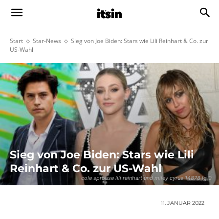
Start
Star-News
Sieg von Joe Biden: Stars wie Lili Reinhart & Co. zur
US-Wahl
Sieg von Joe Biden: Stars wie Lili
Reinhart & Co. zur US-Wahl
cole sprouse lili reinhart und miley cyrus 14878 lg 0
11. JANUAR 2022