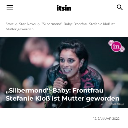
Start
Star-News
"Silbermond"-Baby: Frontfrau Stefanie Kloß ist
Mutter geworden
„Silbermond“-Baby: Frontfrau
Stefanie Kloß ist Mutter geworden
v0237258 full 1
12. JANUAR 2022