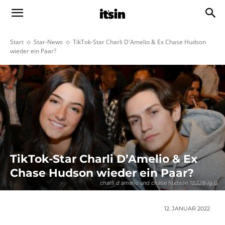
Start
Star-News
TikTok-Star Charli D'Amelio & Ex Chase Hudson
wieder ein Paar?
TikTok-Star Charli D’Amelio & Ex
Chase Hudson wieder ein Paar?
charli d amelio und chase hudson 15226 lg 0
12. JANUAR 2022