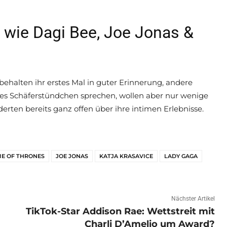
s wie Dagi Bee, Joe Jonas &
 behalten ihr erstes Mal in guter Erinnerung, andere
es Schäferstündchen sprechen, wollen aber nur wenige
erten bereits ganz offen über ihre intimen Erlebnisse.
E OF THRONES
JOE JONAS
KATJA KRASAVICE
LADY GAGA
Nächster Artikel
TikTok-Star Addison Rae: Wettstreit mit
Charli D’Amelio um Award?