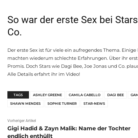
So war der erste Sex bei Star
Co.
Der erste Sex ist für viele ein aufregendes Thema. Einige
machten wiederum schlechte Erfahrungen. Über ihr erst
Promis. Doch Stars wie Dagi Bee, Joe Jonas und Co. plaud
Alle Details erfahrt ihr im Video!
TAGS
ASHLEY GREENE
CAMILA CABELLO
DAGI BEE
GAM
SHAWN MENDES
SOPHIE TURNER
STAR-NEWS
Vorheriger Artikel
Gigi Hadid & Zayn Malik: Name der Tochter
endlich enthüllt