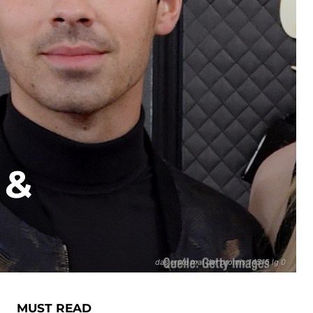
 &
das erste mal der promis 14515 lg 0
MUST READ