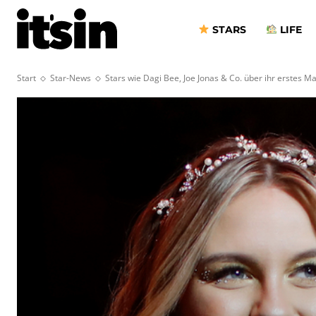
STARS
LIFE
Start
Star-News
Stars wie Dagi Bee, Joe Jonas & Co. über ihr erstes Ma