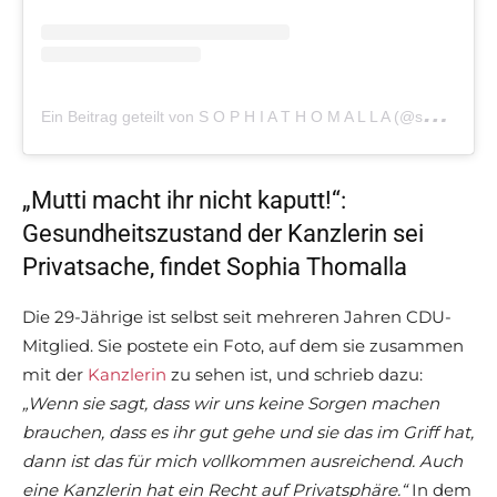
E
in Beitrag geteilt von S O P H I A T H O M A L L A (@sophiathomalla)
„Mutti macht ihr nicht kaputt!“:
Gesundheitszustand der Kanzlerin sei
Privatsache, findet Sophia Thomalla
Die 29-Jährige ist selbst seit mehreren Jahren CDU-
Mitglied. Sie postete ein Foto, auf dem sie zusammen
mit der
Kanzlerin
zu sehen ist, und schrieb dazu:
„Wenn sie sagt, dass wir uns keine Sorgen machen
brauchen, dass es ihr gut gehe und sie das im Griff hat,
dann ist das für mich vollkommen ausreichend. Auch
eine Kanzlerin hat ein Recht auf Privatsphäre.“
In dem