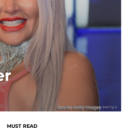
er
sophia vegas und ihr ehemann 9407 lg 0
MUST READ