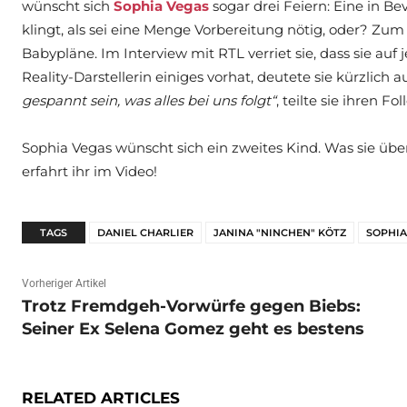
wünscht sich
Sophia Vegas
sogar drei Feiern: Eine in Bev
klingt, als sei eine Menge Vorbereitung nötig, oder? 
Babypläne. Im Interview mit RTL verriet sie, dass sie auf
Reality-Darstellerin einiges vorhat, deutete sie kürzlich
gespannt sein, was alles bei uns folgt“
, teilte sie ihren Fo
Sophia Vegas wünscht sich ein zweites Kind. Was sie übe
erfahrt ihr im Video!
TAGS
DANIEL CHARLIER
JANINA "NINCHEN" KÖTZ
SOPHIA
Vorheriger Artikel
Trotz Fremdgeh-Vorwürfe gegen Biebs:
Seiner Ex Selena Gomez geht es bestens
RELATED ARTICLES