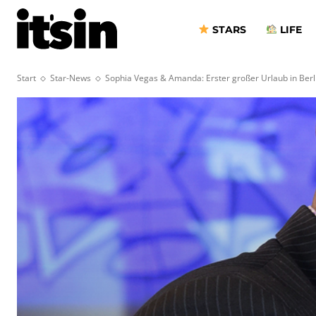
STARS
LIFE
Start
Star-News
Sophia Vegas & Amanda: Erster großer Urlaub in Berl