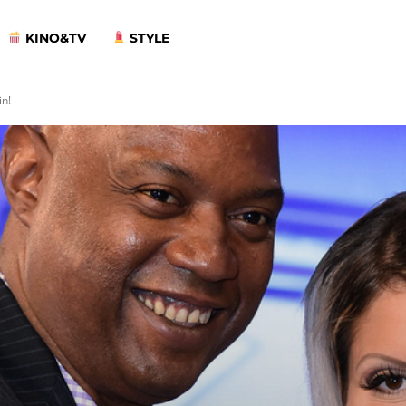
KINO&TV
STYLE
in!