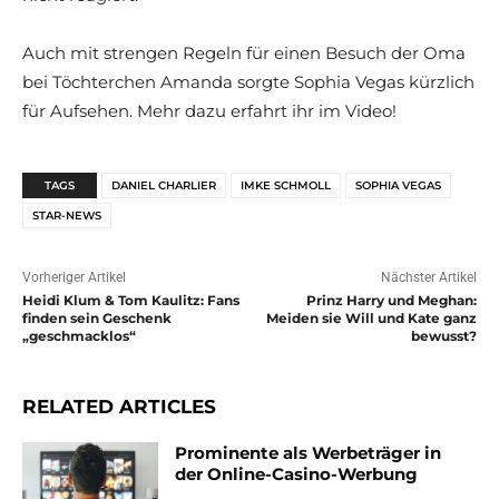
Auch mit strengen Regeln für einen Besuch der Oma
bei Töchterchen Amanda sorgte Sophia Vegas kürzlich
für Aufsehen. Mehr dazu erfahrt ihr im Video!
TAGS
DANIEL CHARLIER
IMKE SCHMOLL
SOPHIA VEGAS
STAR-NEWS
Vorheriger Artikel
Nächster Artikel
Heidi Klum & Tom Kaulitz: Fans
Prinz Harry und Meghan:
finden sein Geschenk
Meiden sie Will und Kate ganz
„geschmacklos“
bewusst?
RELATED ARTICLES
Prominente als Werbeträger in
der Online-Casino-Werbung