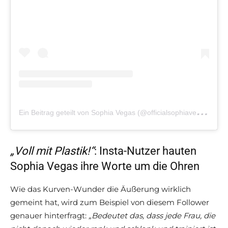
E
in Beitrag geteilt von Sophia Vegas (@officialsophiavegas)
a
„Voll mit Plastik!“
: Insta-Nutzer hauten
Sophia Vegas ihre Worte um die Ohren
Wie das Kurven-Wunder die Äußerung wirklich
gemeint hat, wird zum Beispiel von diesem Follower
genauer hinterfragt:
„Bedeutet das, dass jede Frau, die