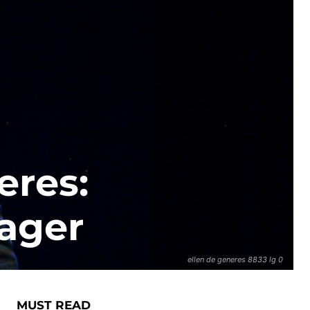
eres:
nager
ellen de generes 8833 lg 0
MUST READ