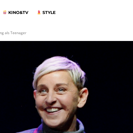
KINO&TV
STYLE
ng als Teenager