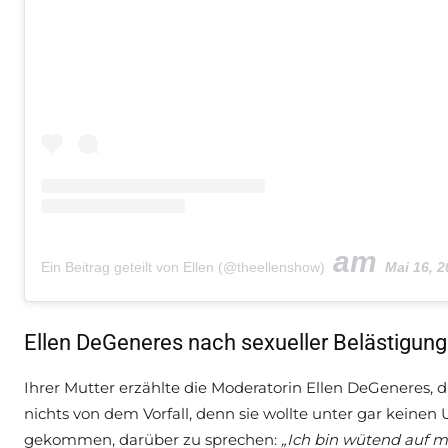
am
Ein Beitrag geteilt von Ellen (@theellenshow)
Mai 16, 201
Ellen DeGeneres nach sexueller Belästigung: 
Ihrer Mutter erzählte die Moderatorin Ellen DeGeneres, 
nichts von dem Vorfall, denn sie wollte unter gar kein
gekommen, darüber zu sprechen:
„Ich bin wütend auf mi