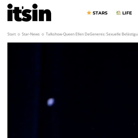
STARS
LIFE
Start
Star-News
Talkshow-Queen Ellen DeGeneres: Sexuelle Belästigu