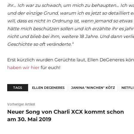
ihr… Ich war zu schwach, um mich zu behaupten… Ich war 1
und der einzige Grund, warum ich es jetzt so detailliert
will, dass es nicht in Ordnung ist, wenn jemand so etwas 
hätte mich beschützen sollen und ich erzählte ihr es jahr
nicht und blieb bei ihm, weitere 18 Jahre. Und dann verli
Geschichte so oft veränderte.“
Erst kürzlich wurden Gerüchte laut, Ellen DeGeneres k
haben wir hier
für euch!
TAGS
ELLEN DEGENERES
JANINA "NINCHEN" KÖTZ
NETFLI
Vorheriger Artikel
Neuer Song von Charli XCX kommt schon
am 30. Mai 2019