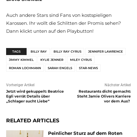
Auch andere Stars sind Fans von kostspieligen
Karossen. Ihr wollt die Schlitten der Promis sehen?
Dann klickt unten auf den Playbutton!
TAGS
BILLY RAY
BILLY RAY CYRUS
JENNIFER LAWRENCE
JIMMY KIMMEL
KYLIE JENNER
MILEY CYRUS
ROMAN LOCHMANN
SARAH ENGELS
STAR-NEWS
Vorheriger Artikel
Nächster Artikel
Jetzt wird gekuppelt: Beatrice
Restaurants dicht gemacht:
Egli verrät Details über
Steht Jamie Olivers Karriere
„Schlager sucht Liebe“
vor dem Aus?
RELATED ARTICLES
Peinlicher Sturz auf dem Roten