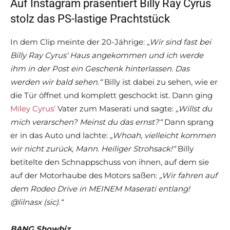
Auf Instagram präsentiert Billy Ray Cyrus
stolz das PS-lastige Prachtstück
In dem Clip meinte der 20-Jährige:
„Wir sind fast bei
Billy Ray Cyrus‘ Haus angekommen und ich werde
ihm in der Post ein Geschenk hinterlassen. Das
werden wir bald sehen.“
Billy ist dabei zu sehen, wie er
die Tür öffnet und komplett geschockt ist. Dann ging
Miley Cyrus‘
Vater zum Maserati und sagte:
„Willst du
mich verarschen? Meinst du das ernst?“
Dann sprang
er in das Auto und lachte:
„Whoah, vielleicht kommen
wir nicht zurück, Mann. Heiliger Strohsack!“
Billy
betitelte den Schnappschuss von ihnen, auf dem sie
auf der Motorhaube des Motors saßen:
„Wir fahren auf
dem Rodeo Drive in MEINEM Maserati entlang!
@lilnasx (sic).“
BANG Showbiz