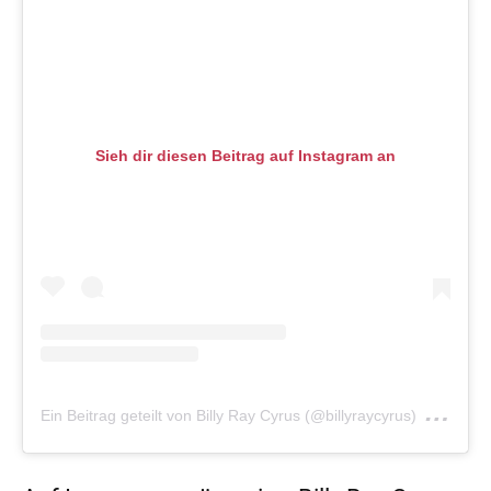
Sieh dir diesen Beitrag auf Instagram an
am
Ein Beitrag geteilt von Billy Ray Cyrus (@billyraycyrus)
Ma