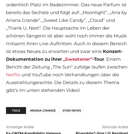
ordentlich Platz im Badezimmer. Das neue Parfum ist
bereits das Sechste und folgt auf: „Moonlight“, „Aria by
Ariana Grande“, „Sweet Like Candy“, „Cloud“ und
„Thank U, Next“. Die Hauptsache im Leben der
schönen Sängerin ist aber wohl noch immer die Musik
mitsamt ihren Live-Auftritten. Auch in diesem Bereich
ist etwas Neues zu erwarten und zwar eine
Konzert-
Dokumentation zu ihrer
„Sweetener“
-Tour
. Einem
Bericht der Zeitung „The Sun“ zufolge laufen zwischen
Netflix
und YouTube noch Verhandlungen über die
Ausstrahlungsrechte. Die Details zu diesem Thema
gibt’s im unten stehenden Video!
TAGS
ARIANA GRANDE
STAR-NEWS
Vorheriger Artikel
Nächster Artikel
Ex-GNTM-Kandidatin Vanessa
„Riverdale“-Star Lili Reinhart