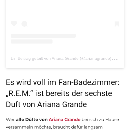
E
in Beitrag geteilt von Ariana Grande (@arianagrande)
am
Ju
Es wird voll im Fan-Badezimmer:
„R.E.M.“ ist bereits der sechste
Duft von Ariana Grande
Wer
alle Düfte von
Ariana Grande
bei sich zu Hause
versammeln möchte, braucht dafür langsam