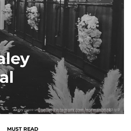
aley
al
kaley cuoco und karl cook in hochzeits dress im pferdestall 963 lg 0
MUST READ