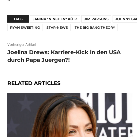
TAGS
JANINA "NINCHEN" KÖTZ
JIM PARSONS
JOHNNY GA
RYAN SWEETING
STAR-NEWS
THE BIG BANG THEORY
Vorheriger Artikel
Joelina Drews: Karriere-Kick in den USA
durch Papa Juergen?!
RELATED ARTICLES