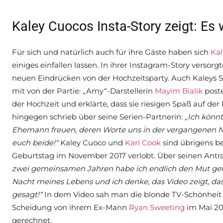
Kaley Cuocos Insta-Story zeigt: Es
Für sich und natürlich auch für ihre Gäste haben sich
Ka
einiges einfallen lassen. In ihrer Instagram-Story versor
neuen Eindrücken von der Hochzeitsparty. Auch Kaleys 
mit von der Partie: „Amy“-Darstellerin
Mayim Bialik
poste
der Hochzeit und erklärte, dass sie riesigen Spaß auf der
hingegen schrieb über seine Serien-Partnerin:
„Ich könnt
Ehemann freuen, deren Worte uns in der vergangenen Nac
euch beide!“
Kaley Cuoco und
Karl Cook
sind übrigens be
Geburtstag im November 2017 verlobt. Über seinen Antrag
zwei gemeinsamen Jahren habe ich endlich den Mut gefund
Nacht meines Lebens und ich denke, das Video zeigt, dass 
gesagt!“
In dem Video sah man die blonde TV-Schönheit vo
Scheidung von ihrem Ex-Mann
Ryan Sweeting
im Mai 20
gerechnet.