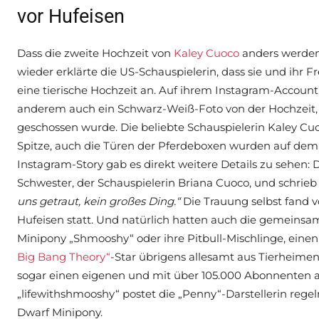
vor Hufeisen
Dass die zweite Hochzeit von
Kaley Cuoco
anders werden 
wieder erklärte die US-Schauspielerin, dass sie und ihr 
eine tierische Hochzeit an. Auf ihrem Instagram-Account v
anderem auch ein Schwarz-Weiß-Foto von der Hochzeit,
geschossen wurde. Die beliebte Schauspielerin Kaley Cuo
Spitze, auch die Türen der Pferdeboxen wurden auf dem
Instagram-Story gab es direkt weitere Details zu sehen: 
Schwester, der Schauspielerin Briana Cuoco, und schrieb
uns getraut, kein großes Ding.“
Die Trauung selbst fand v
Hufeisen statt. Und natürlich hatten auch die gemeinsam
Minipony „Shmooshy“ oder ihre Pitbull-Mischlinge, einen 
Big Bang Theory“
-Star übrigens allesamt aus Tierheime
sogar einen eigenen und mit über 105.000 Abonnenten a
„lifewithshmooshy“ postet die „Penny“-Darstellerin reg
Dwarf Minipony.