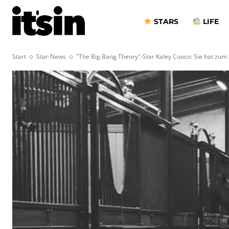
STARS
LIFE
Start
Star-News
"The Big Bang Theory"-Star Kaley Cuoco: Sie hat zum