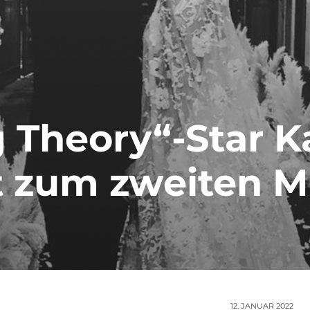
 Theory“-Star K
t zum zweiten M
12. JANUAR 2022