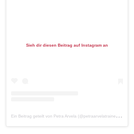
Sieh dir diesen Beitrag auf Instagram an
E
in Beitrag geteilt von Petra Arvela (@petraarvelatrainer)
am