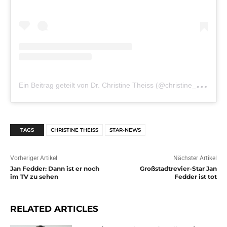
E
in Beitrag geteilt von Dr. Christine Theiss (@christine_theiss_official)
TAGS
CHRISTINE THEISS
STAR-NEWS
Vorheriger Artikel
Nächster Artikel
Jan Fedder: Dann ist er noch
Großstadtrevier-Star Jan
im TV zu sehen
Fedder ist tot
RELATED ARTICLES