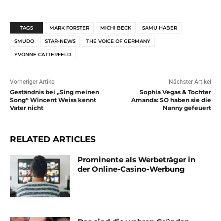
TAGS
MARK FORSTER
MICHI BECK
SAMU HABER
SMUDO
STAR-NEWS
THE VOICE OF GERMANY
YVONNE CATTERFELD
Vorheriger Artikel
Nächster Artikel
Geständnis bei „Sing meinen
Sophia Vegas & Tochter
Song“ Wincent Weiss kennt
Amanda: SO haben sie die
Vater nicht
Nanny gefeuert
RELATED ARTICLES
Prominente als Werbeträger in
der Online-Casino-Werbung