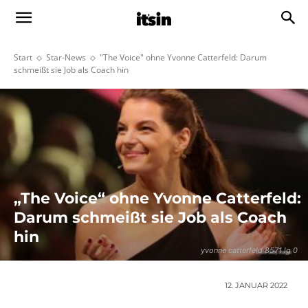
Start
Star-News
"The Voice" ohne Yvonne Catterfeld: Darum
schmeißt sie Job als Coach hin
„The Voice“ ohne Yvonne Catterfeld:
Darum schmeißt sie Job als Coach
hin
yvonne catterfeld 8571 lg 0
12. JANUAR 2022