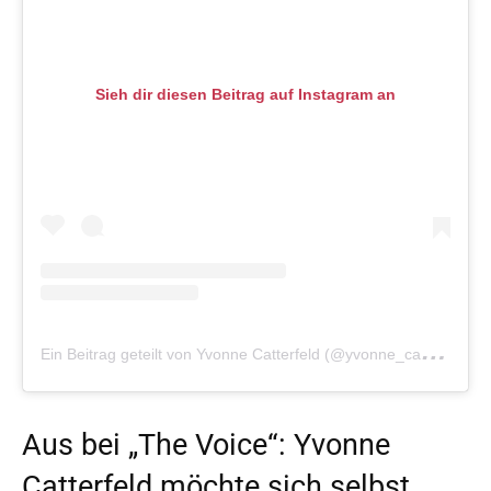
Sieh dir diesen Beitrag auf Instagram an
E
in Beitrag geteilt von Yvonne Catterfeld (@yvonne_catterfeld_offiziell)
Aus bei „The Voice“: Yvonne
Catterfeld möchte sich selbst