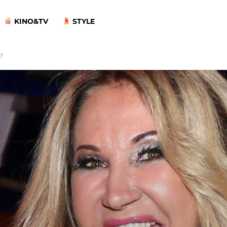
KINO&TV
STYLE
?