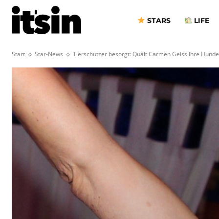
STARS
LIFE
Start
Star-News
Tierschützer besorgt: Quält Carmen Geiss ihre Hunde