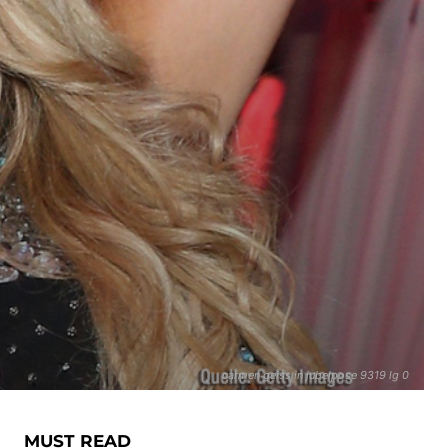
carmen geiss in jubelpose 9319 lg 0
MUST READ