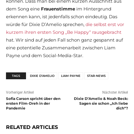
können. Dass man bei einem kurzen Ausschnitt aus
dem Song eine
Frauenstimme
im Hintergrund
erkennen kann, ist jedenfalls schon eindeutig. Das
würde für Dixie D’Amelio sprechen,
die selbst erst vor
kurzem ihren ersten Song „Be Happy“ rausgebracht
hat. Wir sind auf jeden Fall schon ganz gespannt auf
eine potentielle Zusammenarbeit zwischen Liam
Payne und dem Social-Media-Star.
TAGS
DIXIE D’AMELIO
LIAM PAYNE
STAR-NEWS
Vorheriger Artikel
Nächster Artikel
Sofia Carson spricht über den
Dixie D’Amelio & Noah Beck:
ersten Film-Dreh in der
Sagen sie schon „Ich liebe
Pandemie
dich“?
RELATED ARTICLES