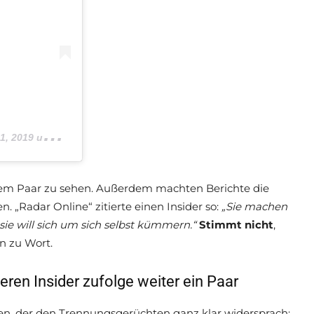
019 um 10:16 PDT
 dem Paar zu sehen. Außerdem machten Berichte die
. „Radar Online“ zitierte einen Insider so:
„Sie machen
sie will sich um sich selbst kümmern.“
Stimmt nicht
,
n zu Wort.
ren Insider zufolge weiter ein Paar
n, der den Trennungsgerüchten ganz klar widersprach: