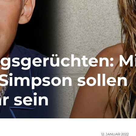
gsgerüchten: M
Simpson sollen
r sein
12. JANUAR 2022