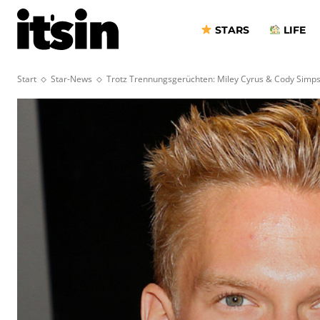
STARS
LIFE
Start
Star-News
Trotz Trennungsgerüchten: Miley Cyrus & Cody Simpso