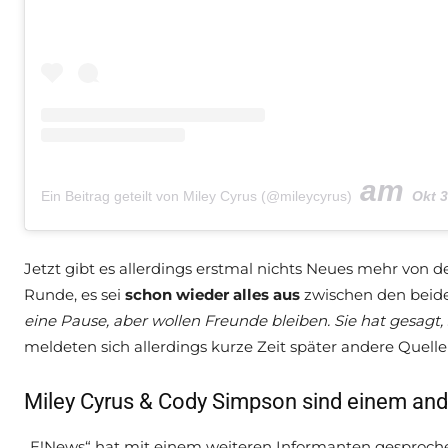
am
Ein Beitrag geteilt von Miley Cyrus (@mileycyrus)
Okt 31, 2
Jetzt gibt es allerdings erstmal nichts Neues mehr von
Runde, es sei
schon wieder alles aus
zwischen den beiden
eine Pause, aber wollen Freunde bleiben. Sie hat gesagt, 
meldeten sich allerdings kurze Zeit später andere Quelle
Miley Cyrus & Cody Simpson sind einem ande
„E!News“ hat mit einem weiteren Informanten gesproche