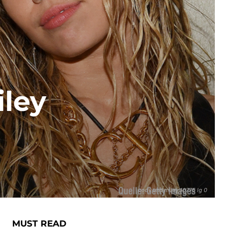
iley
cody und miley 10775 lg 0
MUST READ