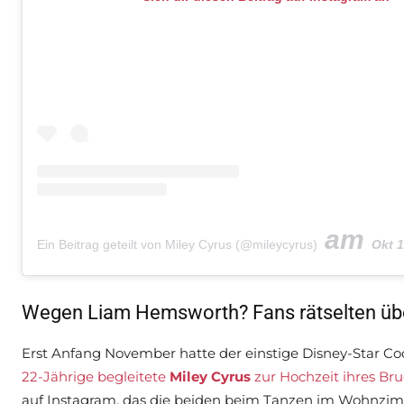
am
Ein Beitrag geteilt von Miley Cyrus (@mileycyrus)
Okt 16, 2
Wegen Liam Hemsworth? Fans rätselten über
Erst Anfang November hatte der einstige Disney-Star 
22-Jährige begleitete
Miley Cyrus
zur Hochzeit ihres Bru
auf Instagram, das die beiden beim Tanzen im Wohnzimme