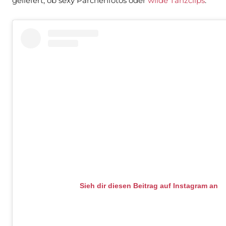
geliefert, ob sexy Pärchenfotos oder
wilde Tanzclips
.
Sieh dir diesen Beitrag auf Instagram an