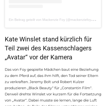
E
in Beitrag geteilt von Mackenzie Foy (@mackenziefoy)
am
M
Kate Winslet stand kürzlich für
Teil zwei des Kassenschlagers
„Avatar“ vor der Kamera
Das von Foy gespielte Mädchen baut eine Beziehung
zu dem Pferd auf, das ihm hilft, den Tod seiner Eltern
zu verkraften. Jeremy Bolt und Robert Kulzer
produzieren „Black Beauty“ für „Constantin Film“.
Derweil drehte Winslet vor kurzem für die Fortsetzung
von „Avatar“. Dabei musste sie lernen, lange die Luft