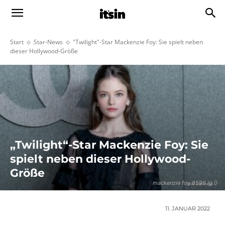
Start
Star-News
"Twilight"-Star Mackenzie Foy: Sie spielt neben
dieser Hollywood-Größe
„Twilight“-Star Mackenzie Foy: Sie
spielt neben dieser Hollywood-
Größe
mackenzie foy 8596 lg 0
11. JANUAR 2022