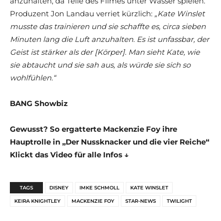
anzuhalten, da Teile des Filmes unter Wasser spielen.
Produzent Jon Landau verriet kürzlich:
„Kate Winslet
musste das trainieren und sie schaffte es, circa sieben
Minuten lang die Luft anzuhalten. Es ist unfassbar, der
Geist ist stärker als der [Körper]. Man sieht Kate, wie
sie abtaucht und sie sah aus, als würde sie sich so
wohlfühlen.“
BANG Showbiz
Gewusst? So ergatterte Mackenzie Foy ihre
Hauptrolle in „Der Nussknacker und die vier Reiche“
Klickt das Video für alle Infos ↓
TAGS
DISNEY
IMKE SCHMOLL
KATE WINSLET
KEIRA KNIGHTLEY
MACKENZIE FOY
STAR-NEWS
TWILIGHT