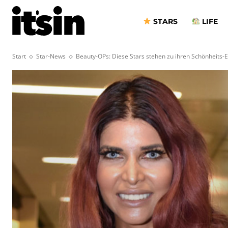
STARS
LIFE
Start
Star-News
Beauty-OPs: Diese Stars stehen zu ihren Schönheits-E