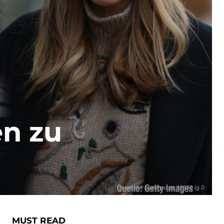
en zu
frauen mit beauty o ps 15620 lg 0
MUST READ