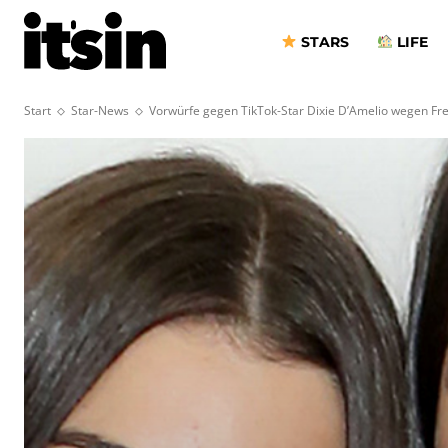
STARS
LIFE
Start
Star-News
Vorwürfe gegen TikTok-Star Dixie D’Amelio wegen F