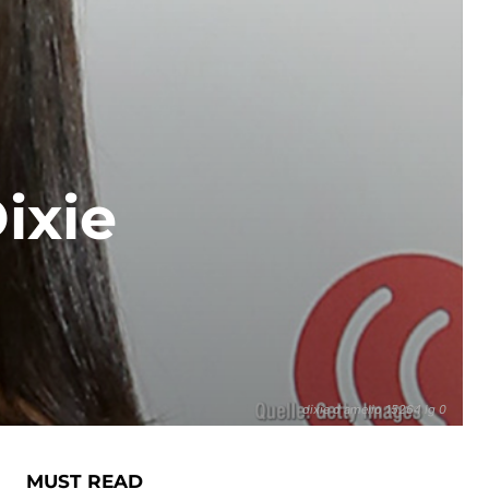
ixie
h
dixie d amelio 15264 lg 0
MUST READ