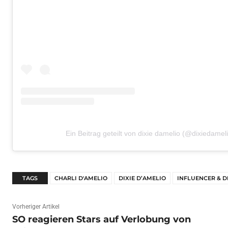
Ein Beitrag geteilt von dixie damelio (@dixiedamel
TAGS
CHARLI D'AMELIO
DIXIE D’AMELIO
INFLUENCER & D
Vorheriger Artikel
SO reagieren Stars auf Verlobung von