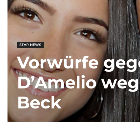
STAR-NEWS
Vorwürfe gege
D’Amelio weg
Beck