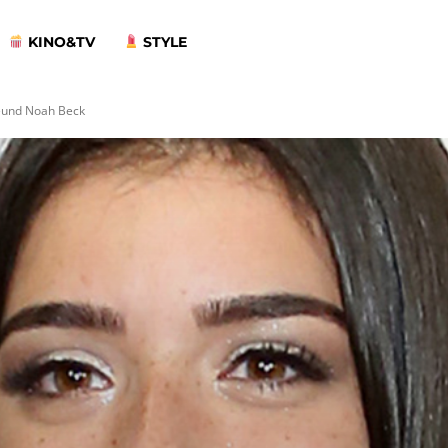
KINO&TV
STYLE
reund Noah Beck