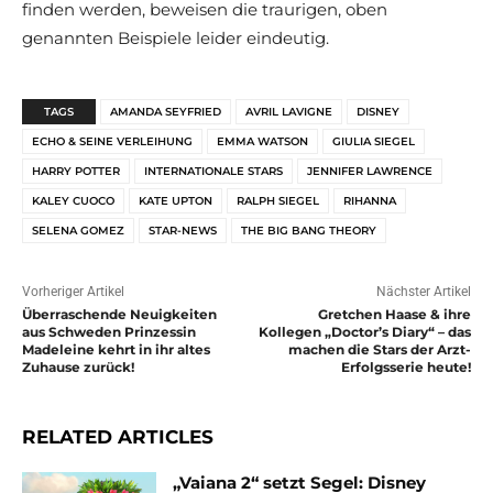
finden werden, beweisen die traurigen, oben
genannten Beispiele leider eindeutig.
TAGS
AMANDA SEYFRIED
AVRIL LAVIGNE
DISNEY
ECHO & SEINE VERLEIHUNG
EMMA WATSON
GIULIA SIEGEL
HARRY POTTER
INTERNATIONALE STARS
JENNIFER LAWRENCE
KALEY CUOCO
KATE UPTON
RALPH SIEGEL
RIHANNA
SELENA GOMEZ
STAR-NEWS
THE BIG BANG THEORY
Vorheriger Artikel
Nächster Artikel
Überraschende Neuigkeiten
Gretchen Haase & ihre
aus Schweden Prinzessin
Kollegen „Doctor’s Diary“ – das
Madeleine kehrt in ihr altes
machen die Stars der Arzt-
Zuhause zurück!
Erfolgsserie heute!
RELATED ARTICLES
„Vaiana 2“ setzt Segel: Disney